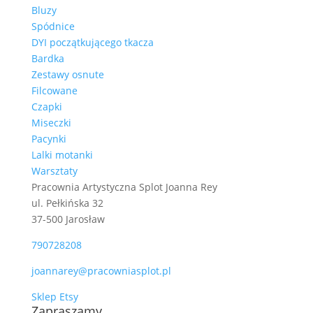
Bluzy
Spódnice
DYI początkującego tkacza
Bardka
Zestawy osnute
Filcowane
Czapki
Miseczki
Pacynki
Lalki motanki
Warsztaty
Pracownia Artystyczna Splot Joanna Rey
ul. Pełkińska 32
37-500 Jarosław
790728208
joannarey@pracowniasplot.pl
Sklep Etsy
Zapraszamy