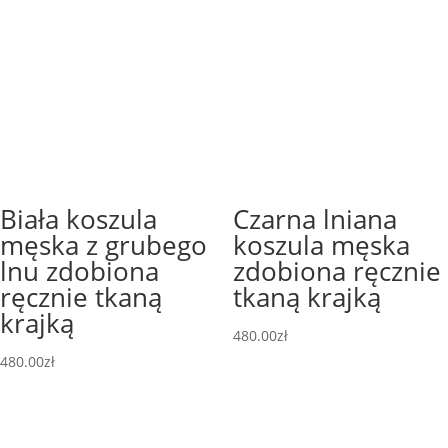
Biała koszula
Czarna lniana
męska z grubego
koszula męska
lnu zdobiona
zdobiona ręcznie
ręcznie tkaną
tkaną krajką
krajką
480.00
zł
480.00
zł