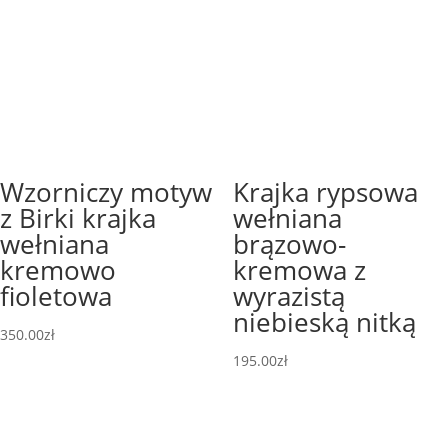
Wzorniczy motyw
Krajka rypsowa
z Birki krajka
wełniana
wełniana
brązowo-
kremowo
kremowa z
fioletowa
wyrazistą
niebieską nitką
350.00
zł
195.00
zł