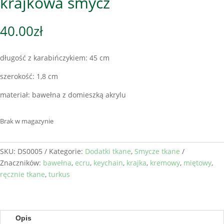
krajkowa smycz
40.00
zł
długość z karabińczykiem: 45 cm
szerokość: 1,8 cm
materiał: bawełna z domieszką akrylu
Brak w magazynie
SKU:
DS0005
Kategorie:
Dodatki tkane
,
Smycze tkane
Znaczników:
bawełna
,
ecru
,
keychain
,
krajka
,
kremowy
,
miętowy
,
ręcznie tkane
,
turkus
Opis