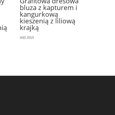
ny
Grafitowa dresowa
bluza z kapturem i
kangurkową
kieszenią z liliową
nią
krajką
440.00
zł