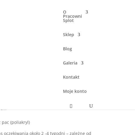
O
Pracowni
Splot
ości
Sklep
kusowy pas krajkowy z
wzorem norweskim w
Blog
i
Galeria
Kontakt
ubsze od nici tła, co daje nam widoczną
Moje konto
ślając jego ciekawy kolor i kształty.
 cm
pac (poliakryl)
s oczekiwania około 2 -4 tygodni – zależne od