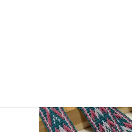
Strona główna
/
Tkanie
/
Krajki
/ Niebiesko tur