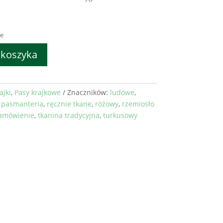
e
 koszyka
ajki
,
Pasy krajkowe
Znaczników:
ludowe
,
,
pasmanteria
,
ręcznie tkane
,
różowy
,
rzemiosło
amówienie
,
tkanina tradycyjna
,
turkusowy