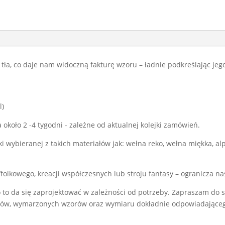
tła, co daje nam widoczną fakturę wzoru – ładnie podkreślając jego 
l)
 około 2 -4 tygodni - zależne od aktualnej kolejki zamówień.
ki wybieranej z takich materiałów jak: wełna reko, wełna miękka, a
o/folkowego, kreacji współczesnych lub stroju fantasy – ogranicza na
ko to da się zaprojektować w zależności od potrzeby. Zapraszam d
rów, wymarzonych wzorów oraz wymiaru dokładnie odpowiadającego