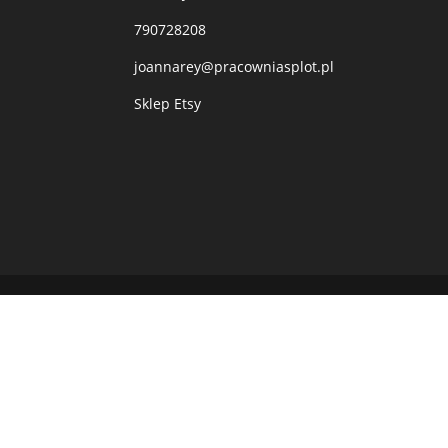
790728208
joannarey@pracowniasplot.pl
Sklep Etsy