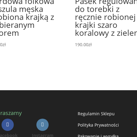
rdowa folkowa
Pasek regulowa
szula męska
do torebki z
obiona krajką z
ręcznie robionej
bieranym
krajki szaro
orem
koralowy z ziele
00
zł
190.00
zł
praszamy
Regulamin Sklepu
Polityka Prywatności
acebook
Instagram
Pakowanie i wysyłka