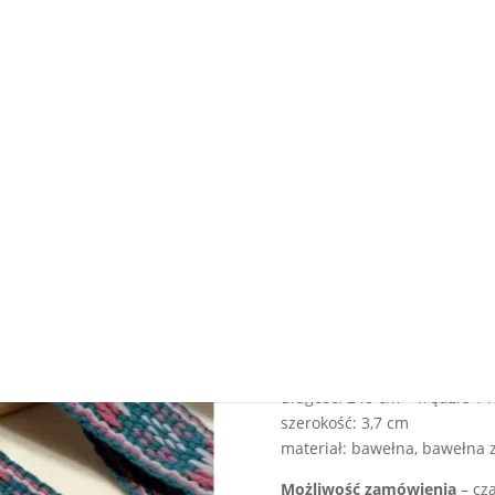
kusowy pas krajkowy z tradycyjnym wzorem norweskim w różu i szar
Niebiesko tur
tradycyjnym 
różu i szarośc
270.00
zł
Nici wzoru są zauważalnie gr
fakturę wzoru – ładnie podkre
długość: 248 cm + frędzle 14
szerokość: 3,7 cm
materiał: bawełna, bawełna z 
Możliwość zamówienia
– cza