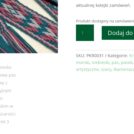
aktualnej kolejki zamówień.
Produkt dostępny na zamówieni
ilość
Dodaj do
Niebiesko
turkusowy
pas
krajkowy
SKU:
PKR0031
Kategorie:
Kr
z
morski
,
niebieski
,
pas
,
pasek
tradycyjnym
artystyczne
,
szary
,
tkanienaz
wzorem
norweskim
w
różu
i
szarości