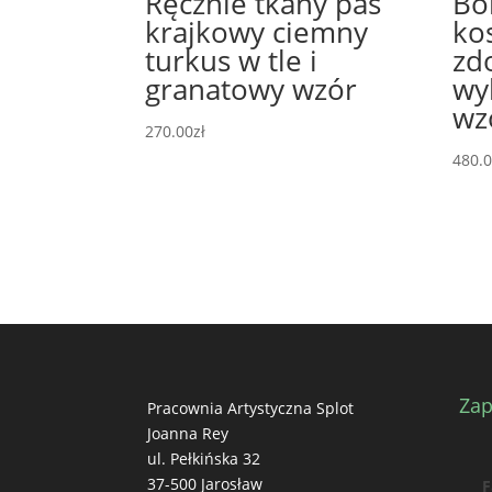
Ręcznie tkany pas
Bo
krajkowy ciemny
ko
turkus w tle i
zd
granatowy wzór
wy
wz
270.00
zł
480.
Za
Pracownia Artystyczna Splot
Joanna Rey
ul. Pełkińska 32
37-500 Jarosław
F